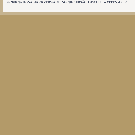
© 2010 NATIONALPARKVERWALTUNG NIEDERSÄCHSISCHES WATTENMEER