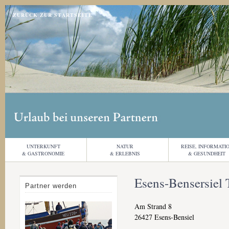
Jump to navigation
ZURÜCK ZUR STARTSEITE
UNTERKUNFT
NATUR
REISE, INFORMATI
& GASTRONOMIE
& ERLEBNIS
& GESUNDHEIT
Esens-Bensersiel
Partner werden
Am Strand 8
26427
Esens-Bensiel