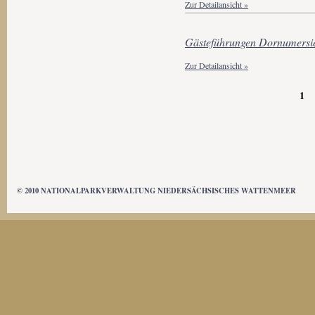
Zur Detailansicht »
Gästeführungen Dornumersi
Zur Detailansicht »
S
1
e
i
t
e
n
© 2010 NATIONALPARKVERWALTUNG NIEDERSÄCHSISCHES WATTENMEER