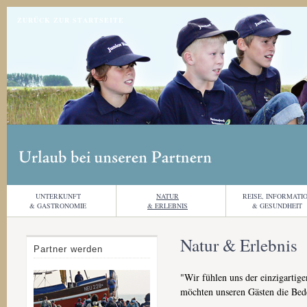
Jump to navigation
ZURÜCK ZUR STARTSEITE
UNTERKUNFT
NATUR
REISE, INFORMATI
& GASTRONOMIE
& ERLEBNIS
& GESUNDHEIT
Natur & Erlebnis
Partner werden
"Wir fühlen uns der einzigartig
möchten unseren Gästen die Bede