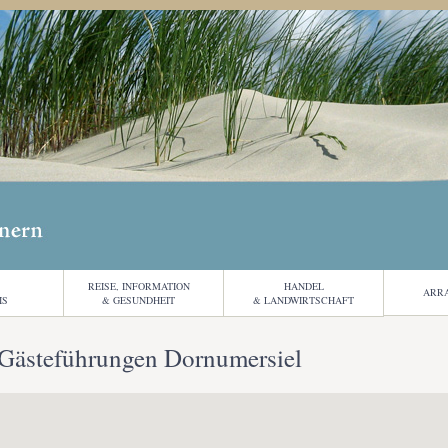
Jump to navigation
REISE, INFORMATION
HANDEL
ARR
IS
& GESUNDHEIT
& LANDWIRTSCHAFT
Gästeführungen Dornumersiel