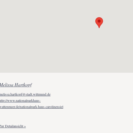
Melissa Hartkopf
melissa.hartkopf@stadt.wittmund.de
http://www.nationalparkhaus-
wattenmeer.de/nationalpark-haus-carolinensiel
Zur Detailansicht »