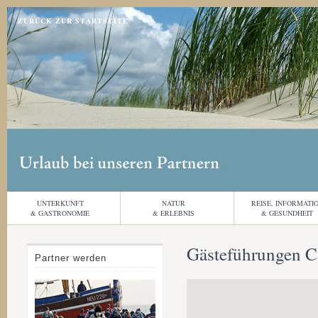
Jump to navigation
ZURÜCK ZUR STARTSEITE
UNTERKUNFT
NATUR
REISE, INFORMATI
& GASTRONOMIE
& ERLEBNIS
& GESUNDHEIT
Gästeführungen Ca
Partner werden