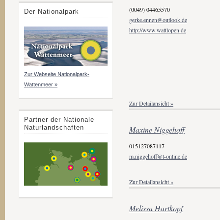
(0049) 04465570
Der Nationalpark
gerke.ennen@outlook.de
http://www.wattlopen.de
Zur Webseite Nationalpark-
Wattenmeer »
Zur Detailansicht »
Partner der Nationale
Naturlandschaften
Maxine Niggehoff
015127087117
m.niggehoff@t-online.de
Zur Detailansicht »
Melissa Hartkopf