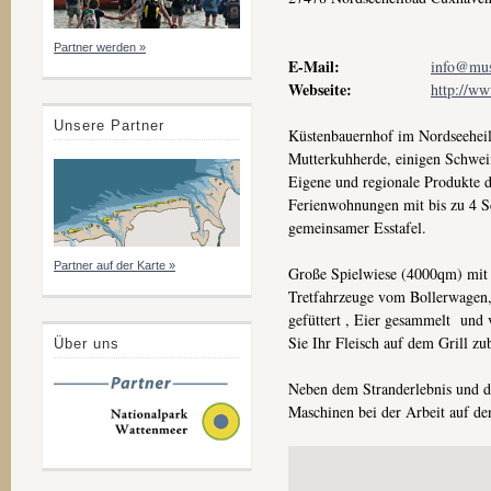
Partner werden »
E-Mail:
info@mus
Webseite:
http://ww
Unsere Partner
Küstenbauernhof im Nordseeheil
Mutterkuhherde, einigen Schwei
Eigene und regionale Produkte 
Ferienwohnungen mit bis zu 4 S
gemeinsamer Esstafel.
Partner auf der Karte »
Große Spielwiese (4000qm) mit v
Tretfahrzeuge vom Bollerwagen,
gefüttert , Eier gesammelt und 
Sie Ihr Fleisch auf dem Grill z
Über uns
Neben dem Stranderlebnis und de
Maschinen bei der Arbeit auf de