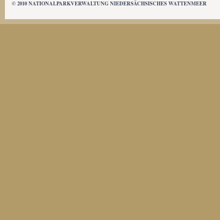
© 2010 NATIONALPARKVERWALTUNG NIEDERSÄCHSISCHES WATTENMEER