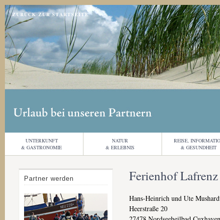
Jump to navigation
ZURÜCK ZUR STARTSEITE
UNTERKUNFT
NATUR
REISE, INFORMATI
& GASTRONOMIE
& ERLEBNIS
& GESUNDHEIT
Ferienhof Lafrenz
Partner werden
Hans-Heinrich und Ute Mushard
Heerstraße 20
27478
Nordseeheilbad Cuxhave