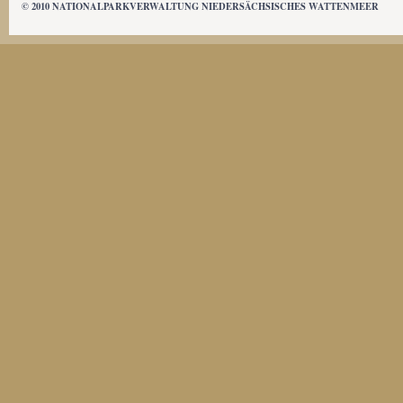
© 2010 NATIONALPARKVERWALTUNG NIEDERSÄCHSISCHES WATTENMEER