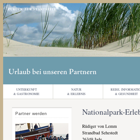
Jump to navigation
ZURÜCK ZUR STARTSEITE
UNTERKUNFT
NATUR
REISE, INFORMATI
& GASTRONOMIE
& ERLEBNIS
& GESUNDHEIT
Nationalpark-Erle
Partner werden
Rüdiger von Lemm
Strandbad Sehestedt
26349
Jade