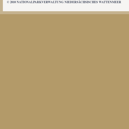
© 2010 NATIONALPARKVERWALTUNG NIEDERSÄCHSISCHES WATTENMEER