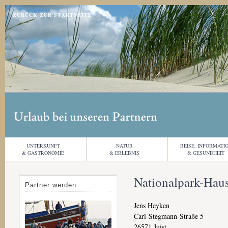
Jump to navigation
ZURÜCK ZUR STARTSEITE
UNTERKUNFT
NATUR
REISE, INFORMATI
& GASTRONOMIE
& ERLEBNIS
& GESUNDHEIT
Nationalpark-Haus
Partner werden
Jens Heyken
Carl-Stegmann-Straße 5
26571
Juist