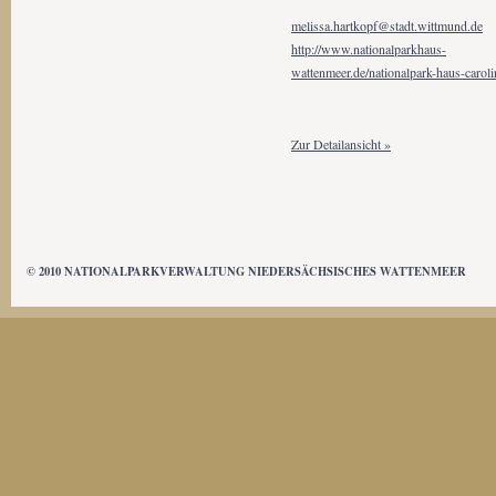
melissa.hartkopf@stadt.wittmund.de
http://www.nationalparkhaus-
wattenmeer.de/nationalpark-haus-caroli
Zur Detailansicht »
© 2010 NATIONALPARKVERWALTUNG NIEDERSÄCHSISCHES WATTENMEER