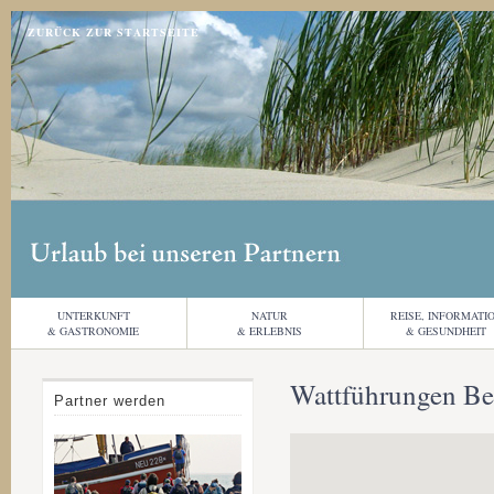
Jump to navigation
ZURÜCK ZUR STARTSEITE
UNTERKUNFT
NATUR
REISE, INFORMATI
& GASTRONOMIE
& ERLEBNIS
& GESUNDHEIT
Wattführungen Be
Partner werden