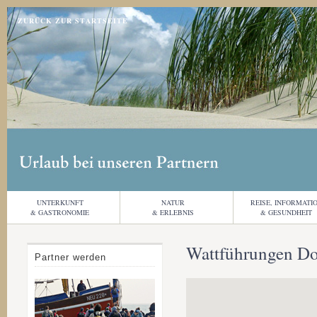
Jump to navigation
ZURÜCK ZUR STARTSEITE
UNTERKUNFT
NATUR
REISE, INFORMATI
& GASTRONOMIE
& ERLEBNIS
& GESUNDHEIT
Wattführungen Do
Partner werden