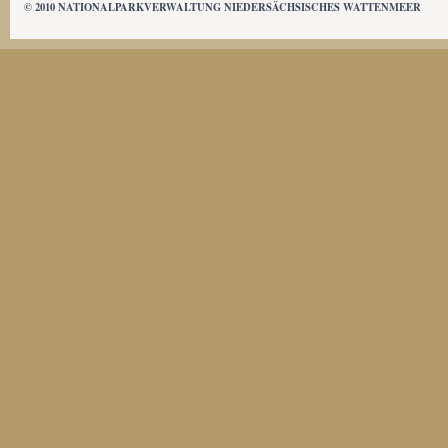
© 2010 NATIONALPARKVERWALTUNG NIEDERSÄCHSISCHES WATTENMEER