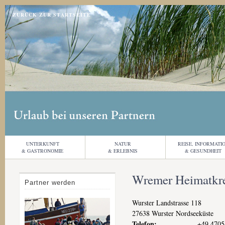
Jump to navigation
ZURÜCK ZUR STARTSEITE
UNTERKUNFT
NATUR
REISE, INFORMATI
& GASTRONOMIE
& ERLEBNIS
& GESUNDHEIT
Wremer Heimatkrei
Partner werden
Wurster Landstrasse 118
27638
Wurster Nordseeküste
Telefon:
+49 4705