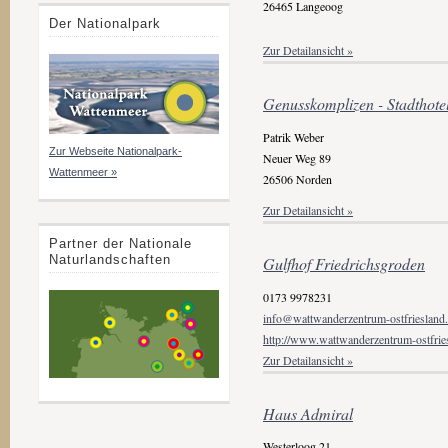
26465 Langeoog
Der Nationalpark
Zur Detailansicht »
Genusskomplizen - Stadthot
Patrik Weber
Zur Webseite Nationalpark-
Neuer Weg 89
Wattenmeer »
26506 Norden
Zur Detailansicht »
Partner der Nationale
Naturlandschaften
Gulfhof Friedrichsgroden
0173 9978231
info@wattwanderzentrum-ostfriesland
http://www.wattwanderzentrum-ostfries
Zur Detailansicht »
Haus Admiral
Westerloog 21