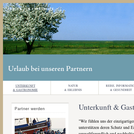
Jump to navigation
ZURÜCK ZUR STARTSEITE
UNTERKUNFT
NATUR
REISE, INFORMATI
& GASTRONOMIE
& ERLEBNIS
& GESUNDHEIT
Unterkunft & Gas
Partner werden
"Wir fühlen uns der einzigartig
unterstützen deren Schutz und 
umweltfreundlich und nachhaltig