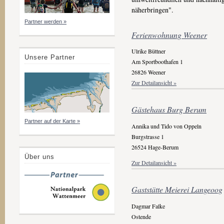
näherbringen".
Partner werden »
Ferienwohnung Weener
Ulrike Büttner
Unsere Partner
Am Sportboothafen 1
26826 Weener
Zur Detailansicht »
Gästehaus Burg Berum
Partner auf der Karte »
Annika und Tido von Oppeln
Burgstrasse 1
26524 Hage-Berum
Über uns
Zur Detailansicht »
Gaststätte Meierei Langeoog
Dagmar Falke
Ostende