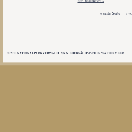
Zur Detailansicht »
S
« erste Seite
‹ vo
e
i
t
e
n
© 2010 NATIONALPARKVERWALTUNG NIEDERSÄCHSISCHES WATTENMEER