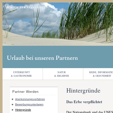
Jump to navigation
ZURÜCK ZUR STARTSEITE
UNTERKUNFT
NATUR
REISE, INFORMATI
& GASTRONOMIE
& ERLEBNIS
& GESUNDHEIT
Hintergründe
Partner Werden
Anerkennungsverfahren
Das Erbe verpflichtet
Bewerbungsunterlagen
Hintergründe
Der Nationalpark und das UNESC